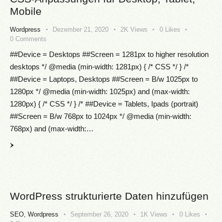
Mobile
Wordpress
Dezember 21, 2020
2K
Views
0
Likes
0
Comments
##Device = Desktops ##Screen = 1281px to higher resolution
desktops */ @media (min-width: 1281px) { /* CSS */ } /*
##Device = Laptops, Desktops ##Screen = B/w 1025px to
1280px */ @media (min-width: 1025px) and (max-width:
1280px) { /* CSS */ } /* ##Device = Tablets, Ipads (portrait)
##Screen = B/w 768px to 1024px */ @media (min-width:
768px) and (max-width:…
WordPress strukturierte Daten hinzufügen
SEO
,
Wordpress
September 26, 2020
1K
Views
0
Likes