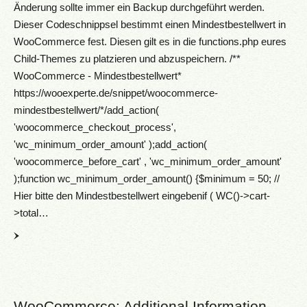
Änderung sollte immer ein Backup durchgeführt werden.
Dieser Codeschnippsel bestimmt einen Mindestbestellwert in
WooCommerce fest. Diesen gilt es in die functions.php eures
Child-Themes zu platzieren und abzuspeichern. /**
WooCommerce - Mindestbestellwert*
https://wooexperte.de/snippet/woocommerce-
mindestbestellwert/*/add_action(
'woocommerce_checkout_process',
'wc_minimum_order_amount' );add_action(
'woocommerce_before_cart' , 'wc_minimum_order_amount'
);function wc_minimum_order_amount() {$minimum = 50; //
Hier bitte den Mindestbestellwert eingebenif ( WC()->cart-
>total…
WooCommerce: Additional Information