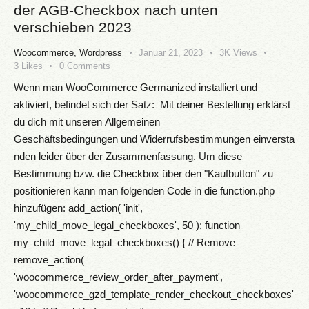
der AGB-Checkbox nach unten
verschieben 2023
Woocommerce
,
Wordpress
Januar 21, 2023
3K
Views
3
Likes
0
Comments
Wenn man WooCommerce Germanized installiert und
aktiviert, befindet sich der Satz: Mit deiner Bestellung erklärst
du dich mit unseren Allgemeinen
Geschäftsbedingungen und Widerrufsbestimmungen einversta
nden leider über der Zusammenfassung. Um diese
Bestimmung bzw. die Checkbox über den "Kaufbutton" zu
positionieren kann man folgenden Code in die function.php
hinzufügen: add_action( 'init',
'my_child_move_legal_checkboxes', 50 ); function
my_child_move_legal_checkboxes() { // Remove
remove_action(
'woocommerce_review_order_after_payment',
'woocommerce_gzd_template_render_checkout_checkboxes'