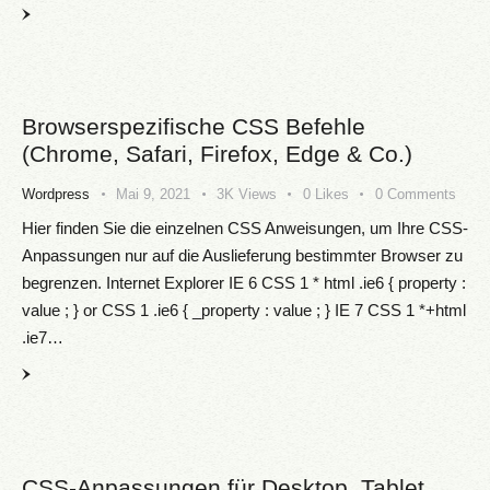
Browserspezifische CSS Befehle
(Chrome, Safari, Firefox, Edge & Co.)
Wordpress
Mai 9, 2021
3K
Views
0
Likes
0
Comments
Hier finden Sie die einzelnen CSS Anweisungen, um Ihre CSS-
Anpassungen nur auf die Auslieferung bestimmter Browser zu
begrenzen. Internet Explorer IE 6 CSS 1 * html .ie6 { property :
value ; } or CSS 1 .ie6 { _property : value ; } IE 7 CSS 1 *+html
.ie7…
CSS-Anpassungen für Desktop, Tablet,