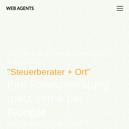
SEO, Website &
Online-Marketing
für
Finanzberater
"Steuerberater + Ort"
|
Ihre Finanzberatung
ganz vorne bei
Google
Regelmäßig neue Top-Kunden