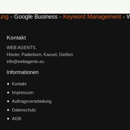
gle Business -
Keyword Management
- WordPres
Kontakt
WEB AGENTS.
Höxter, Paderborn, Kassel, Gießen
info@webagents.eu
Informationen
Kontakt
Impressum
Auftragsverarbeitung
Datenschutz
AGB