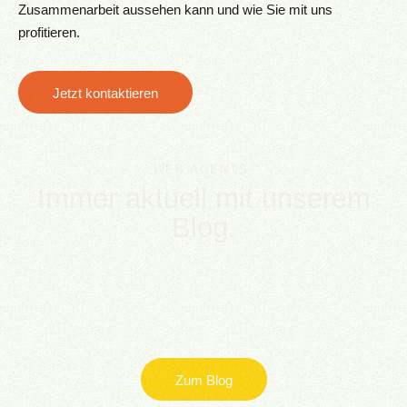
Zusammenarbeit aussehen kann und wie Sie mit uns
profitieren.
Jetzt kontaktieren
WEB AGENTS.
Immer aktuell mit unserem
Blog.
Erhalten Sie einen Blick hinter die Kulissen von SEO &
Webdesign, die neuesten Trends und Entwicklungen rund
um Ihre Präsenz im Web sowie Tipps & Tricks für
überdurchschnittliche Performance. Kostenlos.
Zum Blog