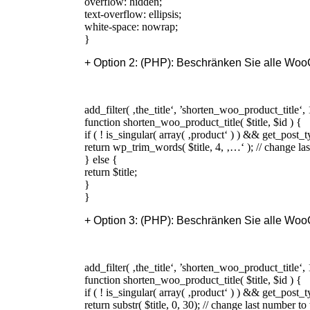
overflow: hidden;
text-overflow: ellipsis;
white-space: nowrap;
}
+ Option 2: (PHP): Beschränken Sie alle Woo
add_filter( ‚the_title‘, ’shorten_woo_product_title‘, 
function shorten_woo_product_title( $title, $id ) {
if ( ! is_singular( array( ‚product‘ ) ) && get_post_
return wp_trim_words( $title, 4, ‚…‘ ); // change 
} else {
return $title;
}
}
+ Option 3: (PHP): Beschränken Sie alle Woo
add_filter( ‚the_title‘, ’shorten_woo_product_title‘, 
function shorten_woo_product_title( $title, $id ) {
if ( ! is_singular( array( ‚product‘ ) ) && get_post_
return substr( $title, 0, 30); // change last number 