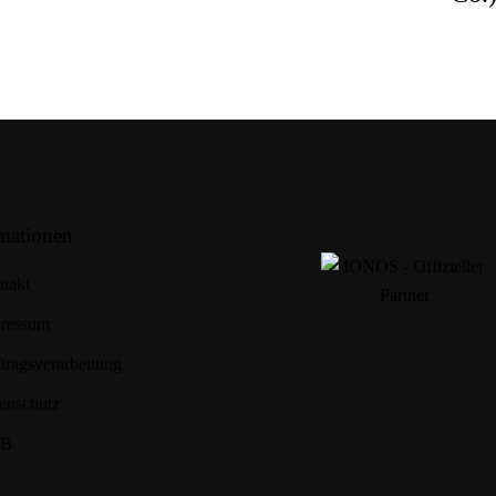
mationen
takt
ressum
tragsverarbeitung
enschutz
B