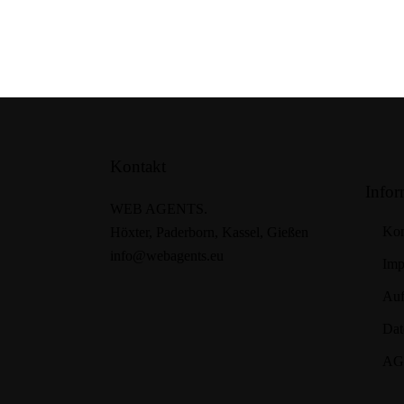
Kontakt
Infor
WEB AGENTS.
Kon
Höxter, Paderborn, Kassel, Gießen
info@webagents.eu
Imp
Auf
Dat
AG