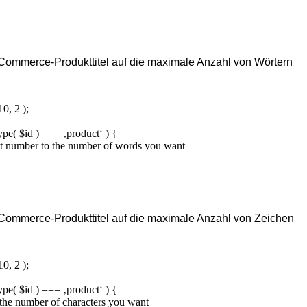
Commerce-Produkttitel auf die maximale Anzahl von Wörtern
10, 2 );
type( $id ) === ‚product‘ ) {
last number to the number of words you want
Commerce-Produkttitel auf die maximale Anzahl von Zeichen
10, 2 );
type( $id ) === ‚product‘ ) {
to the number of characters you want