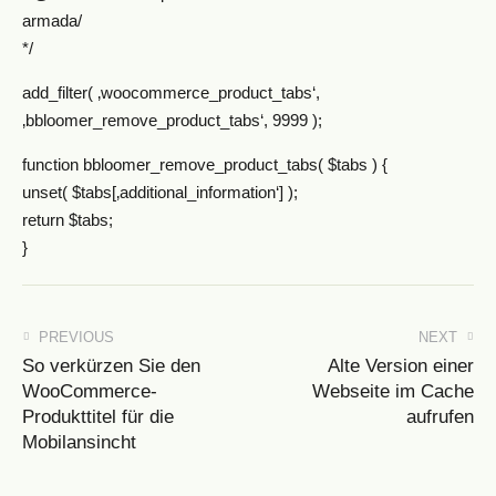
armada/
*/
add_filter( ‚woocommerce_product_tabs‘,
‚bbloomer_remove_product_tabs‘, 9999 );
function bbloomer_remove_product_tabs( $tabs ) {
unset( $tabs[‚additional_information‘] );
return $tabs;
}
PREVIOUS
NEXT
So verkürzen Sie den
Alte Version einer
WooCommerce-
Webseite im Cache
Produkttitel für die
aufrufen
Mobilansincht