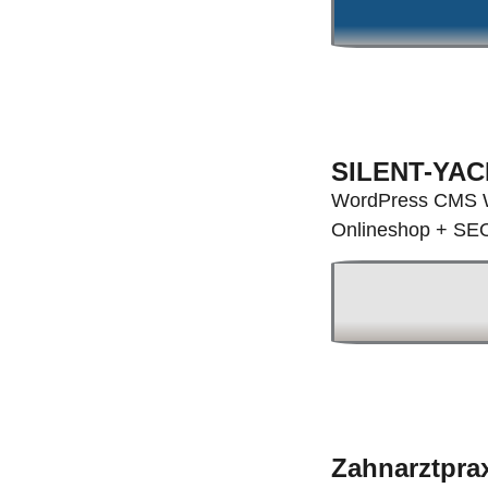
SILENT-YAC
WordPress CMS We
Onlineshop + SEO 
Zahnarztprax