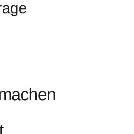
rage
n machen
t
.