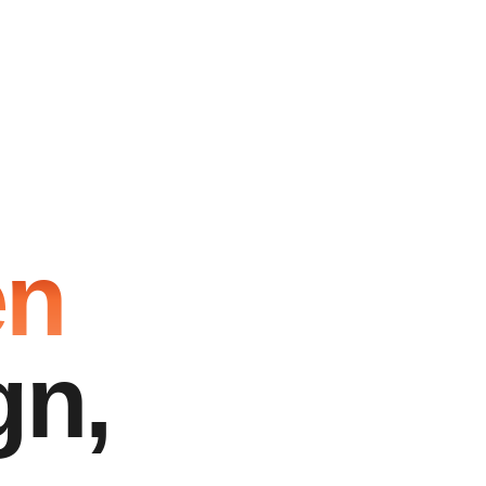
en
gn,