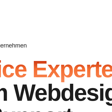
nternehmen
ice Expert
 Webdesi