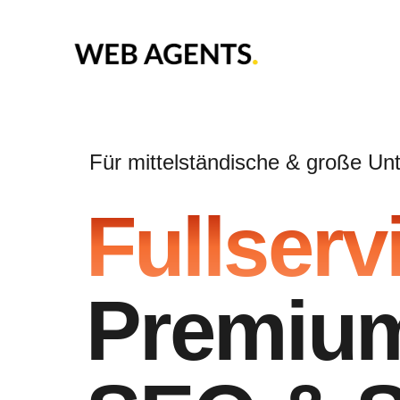
Für mittelständische & große U
Fullserv
Premium