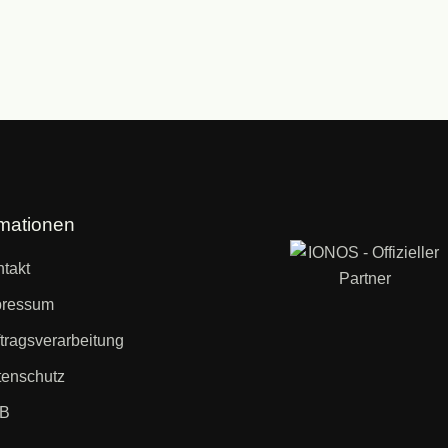
rmationen
takt
pressum
tragsverarbeitung
enschutz
B