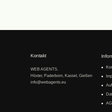
Kontakt
Info
Kon
WEB AGENTS.
Höxter, Paderborn, Kassel, Gießen
Im
info@webagents.eu
Auf
Dat
AG