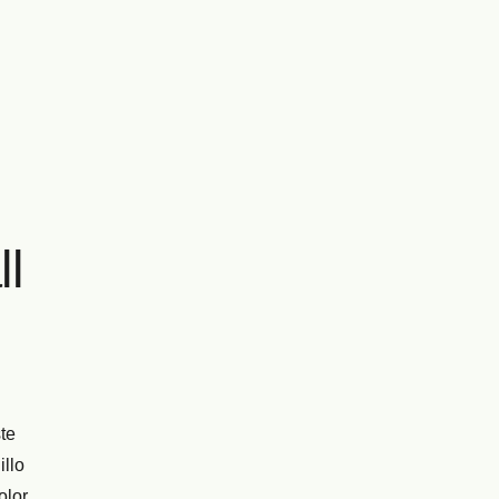
l
te
illo
olor