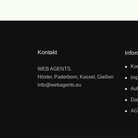
Kontakt
Info
Kon
WEB AGENTS.
Höxter, Paderborn, Kassel, Gießen
Im
info@webagents.eu
Auf
Dat
AG