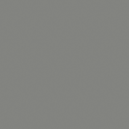
cken Sie auf den unteren Button, um den Inhalt von webagents.eu zu la
Inhalt laden