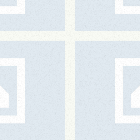
Angelina Bakery
Graphic
Adidas
Digital
,
Graphic