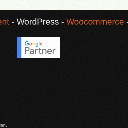
 WordPress -
Woocommerce
- El
ten.