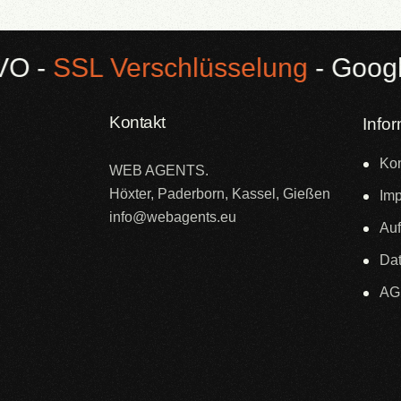
SSL Verschlüsselung
- Google Bu
Kontakt
Info
Kon
WEB AGENTS.
Höxter, Paderborn, Kassel, Gießen
Im
info@webagents.eu
Auf
Dat
AG