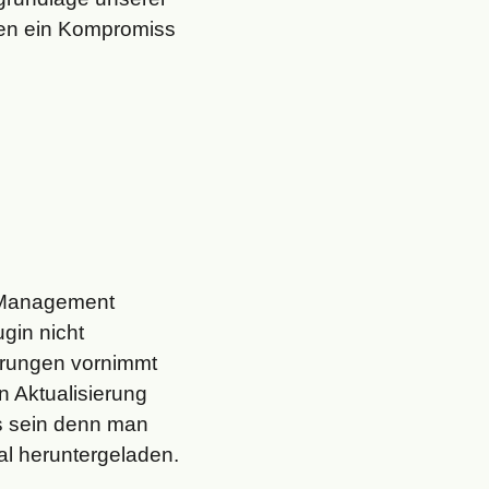
ehen ein Kompromiss
t Management
gin nicht
erungen vornimmt
n Aktualisierung
es sein denn man
kal heruntergeladen.