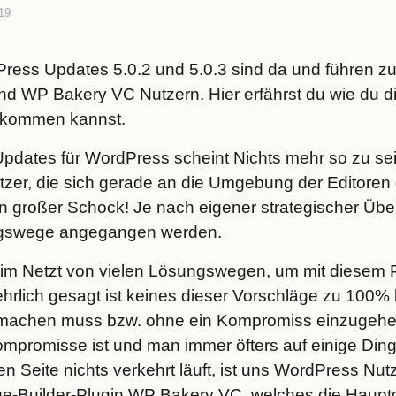
019
ess Updates 5.0.2 und 5.0.3 sind da und führen zu
nd WP Bakery VC Nutzern. Hier erfährst du wie du d
 bekommen kannst.
pdates für WordPress scheint Nichts mehr so zu sein
zer, die sich gerade an die Umgebung der Editoren 
n großer Schock! Je nach eigener strategischer Üb
gswege angegangen werden.
n im Netzt von vielen Lösungswegen, um mit diesem
rlich gesagt ist keines dieser Vorschläge zu 100% 
 machen muss bzw. ohne ein Kompromiss einzugeh
ompromisse ist und man immer öfters auf einige Din
n Seite nichts verkehrt läuft, ist uns WordPress Nutz
-Builder-Plugin WP Bakery VC, welches die Haupt