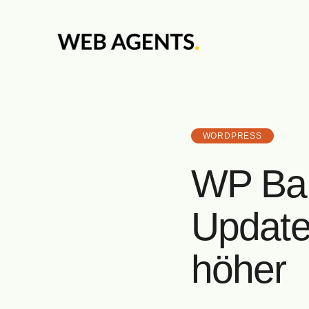
WORDPRESS
WP Bak
Update
höher