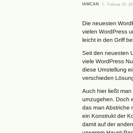
IAMCAN
Februar 10, 2
Die neuesten WordPr
vielen WordPress u
leicht in den Griff
Seit den neuesten U
viele WordPress Nut
diese Umstellung ei
verschieden Lösun
Auch hier ließt ma
umzugehen. Doch eh
das man Abstriche
ein Konstrukt der K
damit auf der andere
unserem Haupt-Page