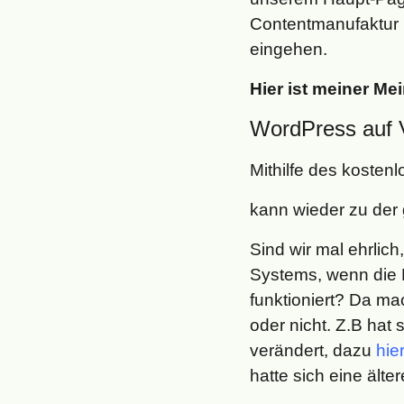
Contentmanufaktur i
eingehen.
Hier ist meiner M
WordPress auf 
Mithilfe des kosten
kann wieder zu de
Sind wir mal ehrli
Systems, wenn die K
funktioniert? Da m
oder nicht. Z.B hat
verändert, dazu
hie
hatte sich eine älte