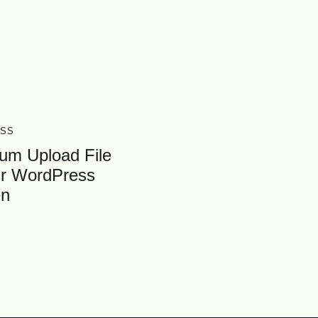
SS
um Upload File
ür WordPress
en