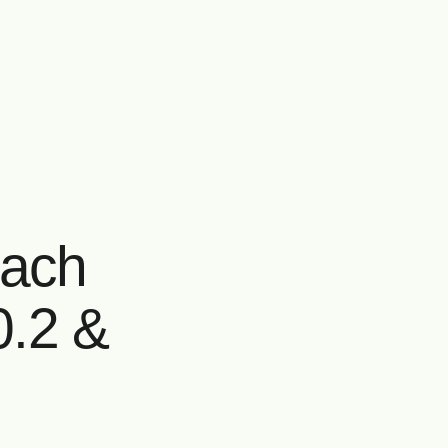
nach
0.2 &