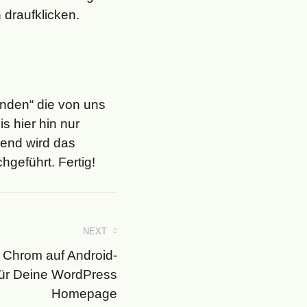
draufklicken.
enden“ die von uns
s hier hin nur
ßend wird das
hgeführt. Fertig!
NEXT
r Chrom auf Android-
für Deine WordPress
Homepage