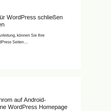
für WordPress schließen
en
t Anleitung, können Sie Ihre
rdPress Seiten…
hrom auf Android-
eine WordPress Homepage