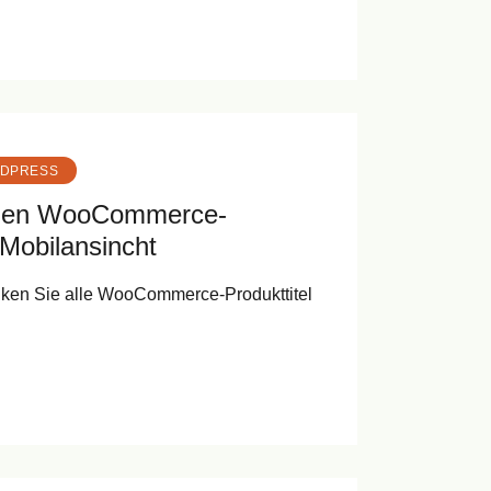
DPRESS
 den WooCommerce-
e Mobilansincht
nken Sie alle WooCommerce-Produkttitel